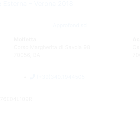
e Esterna – Verona 2018
Approfondisci
Molfetta
Ac
Corso Margherita di Savoia 98
Os
70056, BA
70
(+39)340.1944505
CL76E04L109R