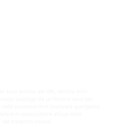
ato sulla tecnica del RIA, tecnica mini-
i innesto autologo da un femore sano per
e nelle pseudoartrosi (mancata guarigione
feriore in associazione all’uso della
a del trasporto osseo).